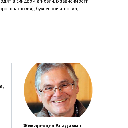
входят в синдром агнозии. В зависимости
прозопагнозия), буквенной агнозии,
я,
Жикаренцев Владимир