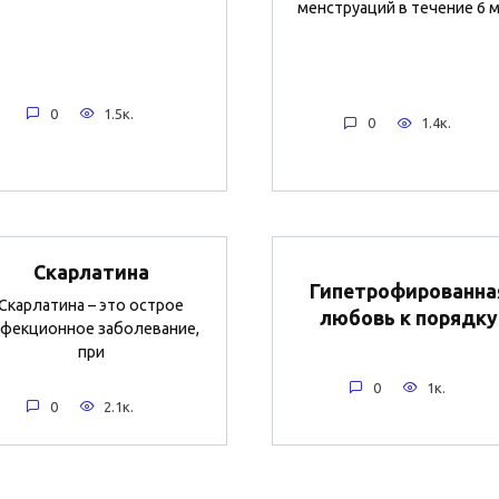
менструаций в течение 6 м
0
1.5к.
0
1.4к.
Скарлатина
Гипетрофированна
Скарлатина – это острое
любовь к порядку
фекционное заболевание,
при
0
1к.
0
2.1к.