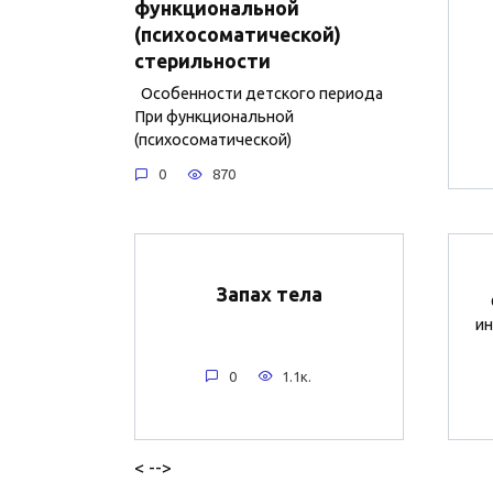
функциональной
(психосоматической)
стерильности
Особенности детского периода
При функциональной
(психосоматической)
0
870
Запах тела
ин
0
1.1к.
< -->