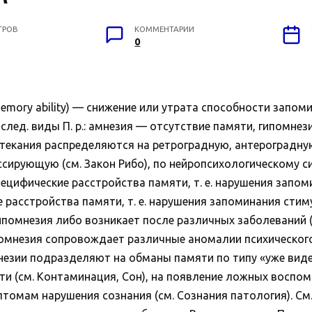
ТРОВ
КОММЕНТАРИИ
0
ory ability) — снижение или утрата способности запомин
ед. виды П. р.: амнезия — отсутствие памяти, гипомнез
текания распределяются на ретроградную, антероградну
сирующую (см. Закон Рибо), по нейропсихологическому 
ецифические расстройства памяти, т. е. нарушения запо
расстройства памяти, т. е. нарушения запоминания сти
помнезия либо возникает после различных заболеваний (
помнезия сопровождает различные аномалии психического
незии подразделяют на обманы памяти по типу «уже виде
ти (см. Контаминация, Сон), на появление ложных воспо
птомам нарушения сознания (см. Сознания патология). См