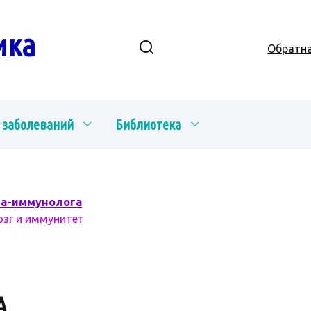
ика
Обратна
 заболеваний
Библиотека
ча-иммунолога
озг и иммунитет
А