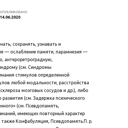
ОПУБЛИКОВАНО
14.06.2020
ать, сохранять, узнавать и
ия — ослабление памяти, парамнезия —
ю, антероретроградную,
синдрому (см. Синдромы
минания стимулов определенной
мулов любой модальности, расстройства
склероза мозговых сосудов и др.), либо
 развития (см. Задержка психического
нного» (см. Псевдопамять,
минаний, имеющих повторный характер
. также Конфабуляция, Псевдопамять.П. р.