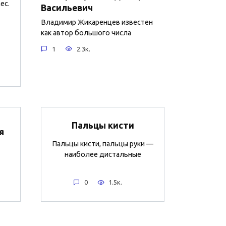
ес.
Васильевич
Владимир Жикаренцев известен
как автор большого числа
1
2.3к.
Пальцы кисти
я
Пальцы кисти, пальцы руки —
наиболее дистальные
0
1.5к.