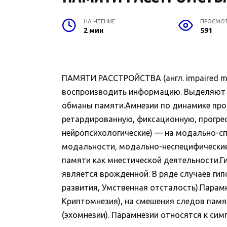
НА ЧТЕНИЕ
ПРОСМО
2 мин
591
ПАМЯТИ РАССТРОЙСТВА (англ. impaired mem
воспроизводить информацию. Выделяют сл
обманы памяти.Амнезии по динамике про
ретардированную, фиксационную, прогрес
нейропсихологические) — на модально-сп
модальности, модально-неспецифические 
памяти как мнестической деятельности.Ги
является врожденной. В ряде случаев ги
развития, Умственная отсталость).Парам
Криптомнезия), на смешения следов памя
(эхомнезии). Парамнезии относятся к сим