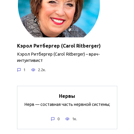
Кэрол Ритбергер (Carol Ritberger)
Кэрол Ритбергер (Carol Ritberger) – врач-
интуитивист
1
2.2к.
Нервы
Нерв — составная часть нервной системы;
0
1к.