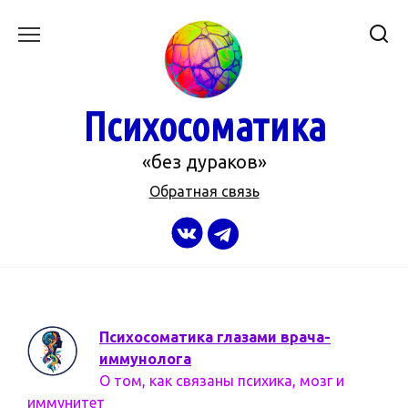
Перейти
к
содержанию
Психосоматика
«без дураков»
Обратная связь
Психосоматика глазами врача-
иммунолога
О том, как связаны психика, мозг и
иммунитет