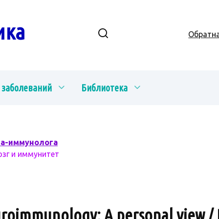
ика
Обратна
 заболеваний
Библиотека
ча-иммунолога
озг и иммунитет
roimmunology: A personal view / 