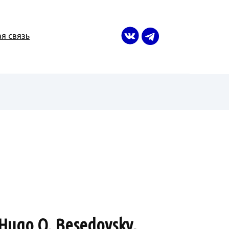
я связь
Hugo O. Besedovsky,