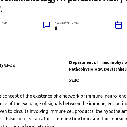
.
ТРОВ
КОММЕНТАРИИ
0
Department of Immunophysiolo
7) 34–44
Pathophysiology, Deutschhau
УДК:
he concept of the existence of a network of immune–neuro–endo
vance of the exchange of signals between the immune, endocr
iven to circuits involving immune cell products, the hypothala
f these circuits can affect immune functions and the course
e that brain-born cytokines