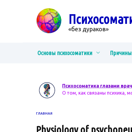
Перейти
к
Психосомат
содержанию
«без дураков»
Основы психосоматики
Причины
Психосоматика глазами вра
О том, как связаны психика, м
ГЛАВНАЯ
Physiology of psychoneu