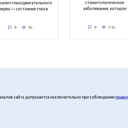
стоматологическое
ралич глазодвигательного
заболевание, которое
нерва — состояние глаз в
0
1.1к.
0
1к.
риалов сайта допускается исключительно при соблюдении
прави