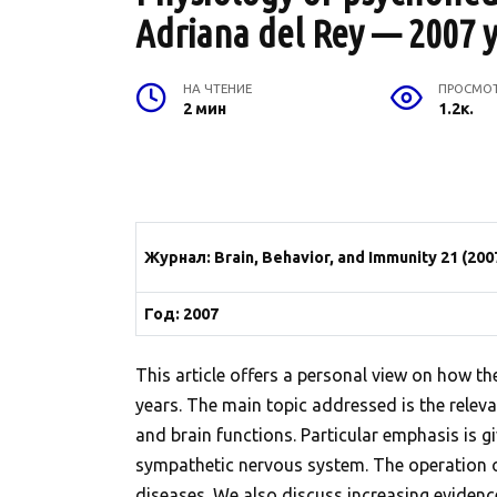
Adriana del Rey — 2007 y
НА ЧТЕНИЕ
ПРОСМО
2 мин
1.2к.
Журнал: Brain, Behavior, and Immunity 21 (200
Год: 2007
This article offers a personal view on how t
years. The main topic addressed is the rele
and brain functions. Particular emphasis is g
sympathetic nervous system. The operation o
diseases. We also discuss increasing evidenc