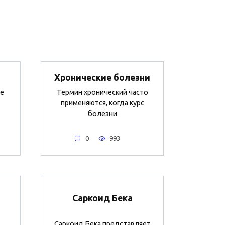
Хронические болезни
е
Термин хронический часто
применяются, когда курс
болезни
0
993
Саркоид Бека
Саркоид Бека представляет