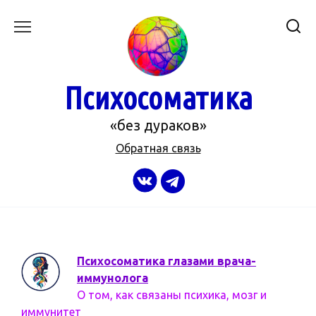
Перейти
к
содержанию
Психосоматика
«без дураков»
Обратная связь
Психосоматика глазами врача-
иммунолога
О том, как связаны психика, мозг и
иммунитет