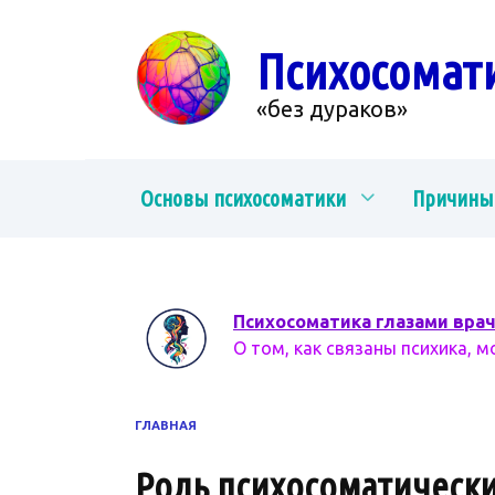
Перейти
к
Психосомат
содержанию
«без дураков»
Основы психосоматики
Причины
Психосоматика глазами вра
О том, как связаны психика, м
ГЛАВНАЯ
Роль психосоматическ