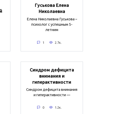
Гуськова Елена
й
Николаевна
Елена Николаевна Гуськова –
психолог с успешным 5-
летним
1
2.7к.
Синдром дефицита
внимания и
гиперактивности
Синдром дефицита внимания
и гиперактивности —
0
1.2к.