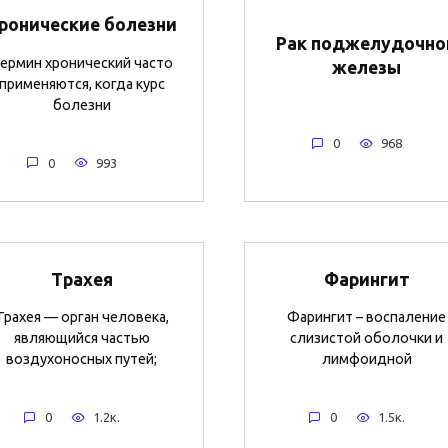
ронические болезни
Рак поджелудочно
ермин хронический часто
железы
применяются, когда курс
болезни
0
968
0
993
Трахея
Фарингит
Трахея — орган человека,
Фарингит – воспаление
являющийся частью
слизистой оболочки и
воздухоносных путей;
лимфоидной
0
1.2к.
0
1.5к.