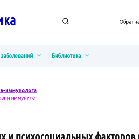
ика
Обратна
 заболеваний
Библиотека
ча-иммунолога
озг и иммунитет
их и психосоциальных факторов