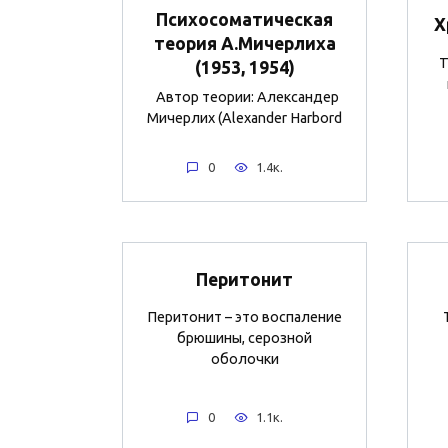
Психосоматическая
Х
теория А.Мичерлиха
Т
(1953, 1954)
Автор теории: Александер
Мичерлих (Alexander Harbord
0
1.4к.
Перитонит
Перитонит – это воспаление
брюшины, серозной
оболочки
0
1.1к.