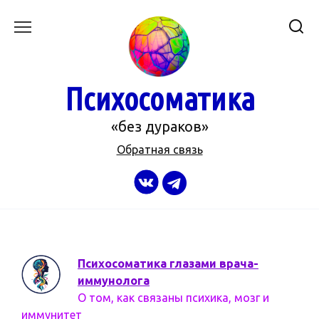
Перейти
к
содержанию
Психосоматика
«без дураков»
Обратная связь
Психосоматика глазами врача-
иммунолога
О том, как связаны психика, мозг и
иммунитет