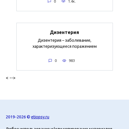
0
1.4к.
Дизентерия
Дизентерия – заболевание,
характеризующееся поражением
0
983
< -->
2019-2026 ©
etiopsy.ru
Любое использование и/или копирование материалов