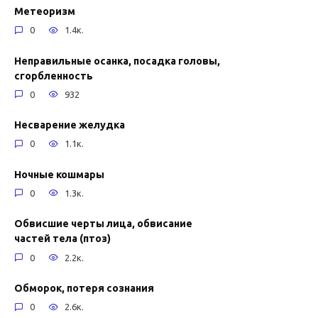
Метеоризм
0
1.4к.
Неправильные осанка, посадка головы,
сгорбленность
0
932
Несварение желудка
0
1.1к.
Ночные кошмары
0
1.3к.
Обвисшие черты лица, обвисание
частей тела (птоз)
0
2.2к.
Обморок, потеря сознания
0
2.6к.