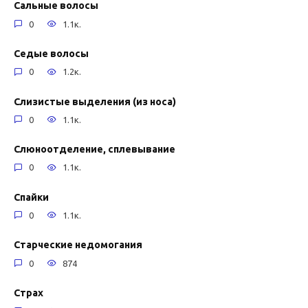
Сальные волосы
0
1.1к.
Седые волосы
0
1.2к.
Слизистые выделения (из носа)
0
1.1к.
Слюноотделение, сплевывание
0
1.1к.
Спайки
0
1.1к.
Старческие недомогания
0
874
Страх