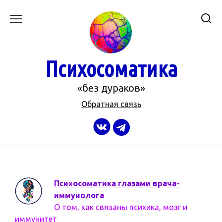
Перейти
к
содержанию
Психосоматика
«без дураков»
Обратная связь
Психосоматика глазами врача-
иммунолога
О том, как связаны психика, мозг и
иммунитет