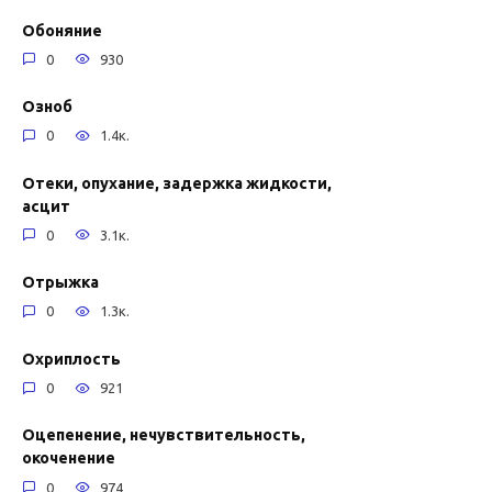
Обоняние
0
930
Озноб
0
1.4к.
Отеки, опухание, задержка жидкости,
асцит
0
3.1к.
Отрыжка
0
1.3к.
Охриплость
0
921
Оцепенение, нечувствительность,
окоченение
0
974