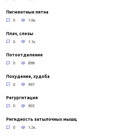
Пигментные пятна
0
1.6к.
Плач, слезы
0
1.1к.
Потоотделение
0
898
Похудение, худоба
0
997
Регургитация
0
903
Ригидность затылочных мышц
0
1.2к.