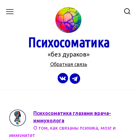
Перейти
к
содержанию
Психосоматика
«без дураков»
Обратная связь
Психосоматика глазами врача-
иммунолога
О том, как связаны психика, мозг и
иммунитет