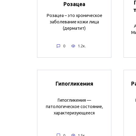
Розацеа
Розацеа – это хроническое
заболевание кожи лица
А
(дерматит)
Ми
0
1.2к.
Гипогликемия
Р
Гипогликемия —
патологическое состояние,
характеризующееся
0
1.5к.