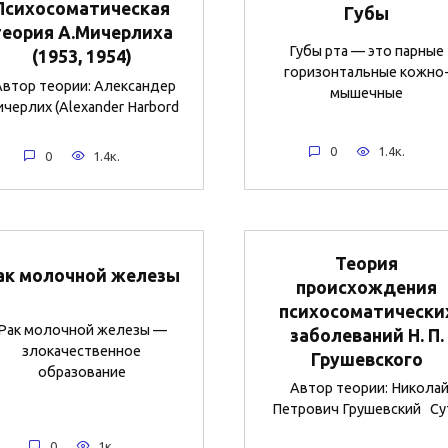
Психосоматическая
Губы
теория А.Мичерлиха
Губы рта — это парные
(1953, 1954)
горизонтальные кожно
втор теории: Александер
мышечные
черлих (Alexander Harbord
0
1.4к.
0
1.4к.
Теория
ак молочной железы
происхождения
психосоматически
Рак молочной железы —
заболеваний Н. П.
злокачественное
Грушевского
образование
Автор теории: Никола
Петрович Грушевский Су
0
1к.