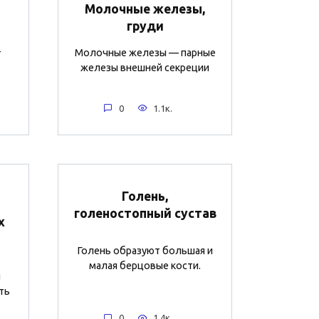
Молочные железы,
груди
-
Молочные железы — парные
железы внешней секреции
0
1.1к.
Голень,
голеностопный сустав
х
Голень образуют большая и
малая берцовые кости.
й
ть
0
1.4к.