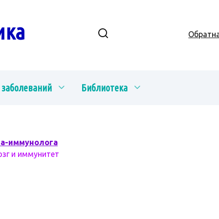
ика
Обратна
 заболеваний
Библиотека
ча-иммунолога
озг и иммунитет